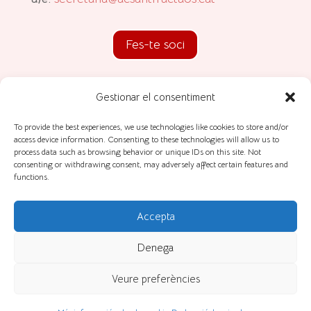
Fes-te soci
Gestionar el consentiment
To provide the best experiences, we use technologies like cookies to store and/or
access device information. Consenting to these technologies will allow us to
Avís legal
process data such as browsing behavior or unique IDs on this site. Not
consenting or withdrawing consent, may adversely affect certain features and
functions.
Política de Cookies
Accepta
Denega
Protecció de dades
Veure preferències